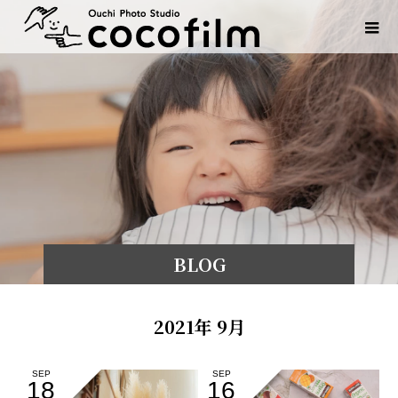
BLOG
2021年 9月
SEP
SEP
18
16