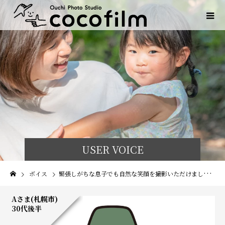
USER VOICE
ボイス
緊張しがちな息子でも自然な笑顔を撮影いただけました！
Aさま(札幌市)
30代後半