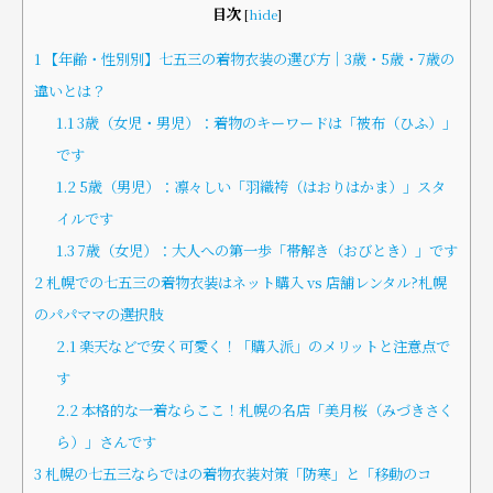
目次
[
hide
]
1
【年齢・性別別】七五三の着物衣装の選び方｜3歳・5歳・7歳の
違いとは？
1.1
3歳（女児・男児）：着物のキーワードは「被布（ひふ）」
です
1.2
5歳（男児）：凛々しい「羽織袴（はおりはかま）」スタ
イルです
1.3
7歳（女児）：大人への第一歩「帯解き（おびとき）」です
2
札幌での七五三の着物衣装はネット購入 vs 店舗レンタル?札幌
のパパママの選択肢
2.1
楽天などで安く可愛く！「購入派」のメリットと注意点で
す
2.2
本格的な一着ならここ！札幌の名店「美月桜（みづきさく
ら）」さんです
3
札幌の七五三ならではの着物衣装対策「防寒」と「移動のコ