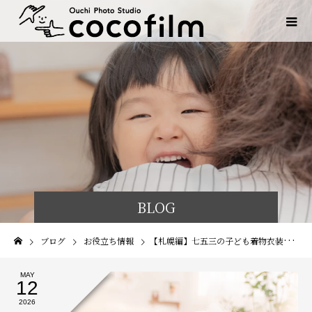
BLOG
ブログ
お役立ち情報
【札幌編】七五三の子ども着物衣装ガイド｜レンタル・購入どっち？3歳・5歳・7歳の七五三準備の時期や着付けの注意点をプロが解説
MAY
12
2026