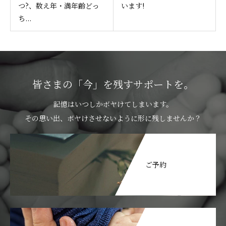
つ?、数え年・満年齢どっ
います!
ち...
皆さまの「今」を残すサポートを。
記憶はいつしかボヤけてしまいます。
その思い出、ボヤけさせないように形に残しませんか？
ご予約