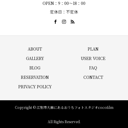
OPEN：9：00～18：00
定休日：不定休
ABOUT
PLAN
GALLERY
USER VOICE
BLOG
FAQ
RESERVATION
CONTACT
PRIVACY POLICY
Copyright © 江別市大麻にあるおうちフォトスタジオcocofilm
All Rights Reserved.